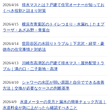
2026/4/16
排水マスとは？戸建て住宅オーナーが知ってお
くべき役割と詰まり対策
2026/4/15
横浜市青葉区のトイレつまり・水漏れ｜たまプ
ラーザ・あざみ野・青葉台
2026/4/14
世田谷区の水回りトラブル｜下北沢・経堂・豪
徳寺の住宅事情と対処法
2026/4/13
川崎市高津区の戸建て排水マス・屋外配管トラ
ブル｜溝の口・二子新地・高津
2026/4/10
シャワーの水圧が弱い原因と自分でできる改善
方法｜交換が必要なケースの判断基準
2026/4/9
水道メーターの見方と漏水の簡単チェック方法｜
水道料金が急に上がったら確認すべきこと