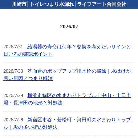
川崎市│トイレつまり水漏れ│ライフアート合同会社
2026/07
2026/7/31
給湯器の寿命は何年？交換を考えたいサインと
日ごろの確認ポイント
2026/7/30
洗面台のポップアップ排水栓の掃除｜水はけが
悪い原因とつまり解消
2026/7/29
横浜市緑区の水まわりトラブル｜中山・十日市
場・長津田の地形と対処法
2026/7/28
新宿区市谷・若松町・河田町の水まわりトラブ
ル｜坂の多い街の対処法