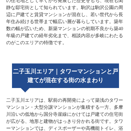
の住宅地として早くから発展した歴史をもち、現在も閑
静な邸宅街として知られています。駒沢は駒沢公園の周
辺に戸建てと賃貸マンションが混在し、若い世代から長
年住み続ける世帯まで幅広い層が暮らしています。築年
数の幅が広いため、新築マンションの初期不良から築40
年級の戸建ての経年劣化まで、相談内容が多岐にわたる
のがこのエリアの特徴です。
二子玉川エリア｜タワーマンションと戸
建てが混在する街の水まわり
二子玉川エリアは、駅前の再開発によって築浅のタワー
マンション・大型分譲マンションが集積する一方、多摩
川沿いの低地から国分寺崖線にかけては戸建ての住宅街
が広がる、地形と建物がはっきり分かれる街です。タワ
ーマンションでは、ディスポーザーや高機能トイレ、浴