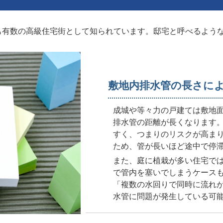
有数の高級住宅街として知られています。邸宅と呼べるような大
敷地内排水管の長さに
成城や等々力の戸建ては敷地
排水管の距離が長くなります
すく、つまりのリスクが高ま
ため、管が長いほど途中で停
また、庭に植栽が多い住宅で
で管内を塞いでしまうケース
「複数の水回りで同時に流れ
水管に問題が発生している可