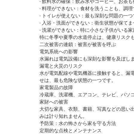
∙ 飲料水の確保：飲み水やコーヒー、お茶
∙ 料理ができない：食材を洗うことも、調
∙ トイレが使えない：最も深刻な問題の一つ
∙ 入浴・洗面ができない：衛生状態が保てま
∙ 洗濯ができない：特に小さな子供がいる
特に冬季や夏季の水道停止は、健康リスクも
二次被害の連鎖：被害が被害を呼ぶ
電気系統への影響
水漏れは電気設備にも深刻な影響を及ぼし
漏電と火災のリスク
水が電気配線や電気機器に接触すると、漏
せは、最も危険な状態の一つです。
家電製品の故障
冷蔵庫、洗濯機、エアコン、テレビ、パソ
家財への被害
大切な家具、衣類、書籍、写真などの思い
みは計り知れません。
予防策：水の怖さから家を守る方法
定期的な点検とメンテナンス