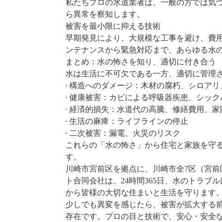
私たちプロの水道業者は、一般の方では気
ら異常を察知します。
被害を最小限に抑える技術
早期発見により、大規模な工事を避け、費用
ンテナンスから緊急対応まで、あらゆる水
まとめ：水の怖さを知り、適切に付き合う
水は生活に不可欠である一方、適切に管理
∙ 構造へのダメージ：木材の腐朽、シロア
∙ 健康被害：カビによる呼吸器疾患、シッ
∙ 経済的損失：水道代の高騰、修繕費用、家
∙ 生活の麻痺：ライフラインの停止
∙ 二次被害：漏電、火災のリスク
これらの「水の怖さ」から住宅と家族を守
す。
川崎市宮前区を拠点に、川崎市全7区（宮
ト合同会社は、24時間365日、水のトラブ
から皆様の大切な住まいと生活を守ります
少しでも異変を感じたら、被害が拡大する
存在です。プロの目と技術で、安心・安全