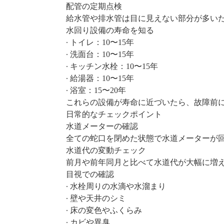
配管の定期点検
給水管や排水管は目に見えない部分が多い
水回り設備の寿命を知る
∙ トイレ：10〜15年
∙ 洗面台：10〜15年
∙ キッチン水栓：10〜15年
∙ 給湯器：10〜15年
∙ 浴室：15〜20年
これらの設備が寿命に近づいたら、故障前
日常的なチェックポイント
水道メーターの確認
全ての蛇口を閉めた状態で水道メーターが
水道代の変動チェック
前月や前年同月と比べて水道代が大幅に増
目視での確認
∙ 水栓周りの水滴や水溜まり
∙ 壁や天井のシミ
∙ 床の変色やふくらみ
∙ カビや異臭