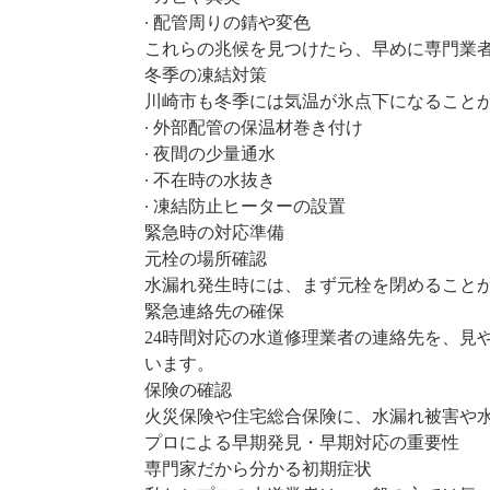
∙ 配管周りの錆や変色
これらの兆候を見つけたら、早めに専門業
冬季の凍結対策
川崎市も冬季には気温が氷点下になること
∙ 外部配管の保温材巻き付け
∙ 夜間の少量通水
∙ 不在時の水抜き
∙ 凍結防止ヒーターの設置
緊急時の対応準備
元栓の場所確認
水漏れ発生時には、まず元栓を閉めること
緊急連絡先の確保
24時間対応の水道修理業者の連絡先を、見
います。
保険の確認
火災保険や住宅総合保険に、水漏れ被害や
プロによる早期発見・早期対応の重要性
専門家だから分かる初期症状