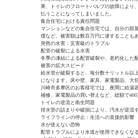
果、トイレのフロートバルブの故障により、
払うことになってしまいました。
集合住宅における責任問題
マンションなどの集合住宅では、自分の部
償など、被害額は数百万円に達することも
突然の水害：災害級のトラブル
配管の破裂による水害
冬季の凍結による配管破裂や、老朽化した
被害の拡大スピード
給水管が破裂すると、毎分数十リットル以上
になります。床や壁、家具、家電製品、大
川崎市多摩区のお客様宅では、夜間に給湯
補修、家電製品の買い替えなど、総額で40
トイレの逆流と衛生問題
排水管の詰まりや破損により、汚水が逆流
ライフラインの停止：生活への直接的影響
水が使えない恐怖
配管トラブルにより水道が使用できなくな