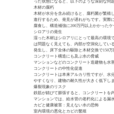
った状態になると、以下のような深刻な問
木材の腐朽
木材が水分を含み続けると、腐朽菌が繁殖
進行するため、発見が遅れがちです。実際に
腐食し、構造補強に200万円以上かかった
シロアリの発生
湿った木材はシロアリにとって最高の環境
は問題なく見えても、内部が空洞化してい
発生し、床下全体の駆除と木材交換で150
コンクリート構造にも及ぶ水の脅威
マンションなどのコンクリート造建物も水
コンクリートの中性化促進
コンクリートは本来アルカリ性ですが、水
やすくなり、建物の耐久性が大きく低下し
爆裂現象のリスク
鉄筋が錆びて膨張すると、コンクリートを
マンションでは、給水管の老朽化による漏
カビと健康被害：見えない水の恐怖
室内環境の悪化とカビの繁殖