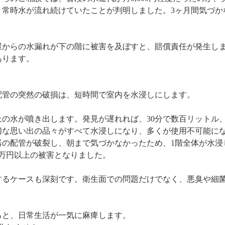
常時水が流れ続けていたことが判明しました。3ヶ月間気づか
屋からの水漏れが下の階に被害を及ぼすと、賠償責任が発生し
あります。
配管の突然の破損は、短時間で室内を水浸しにします。
の水が噴き出します。発見が遅れれば、30分で数百リットル、
切な思い出の品々がすべて水浸しになり、多くが使用不可能に
器の配管が破裂し、朝まで気づかなかったため、1階全体が水浸
0万円以上の被害となりました。
するケースも深刻です。衛生面での問題だけでなく、悪臭や細
ると、日常生活が一気に麻痺します。