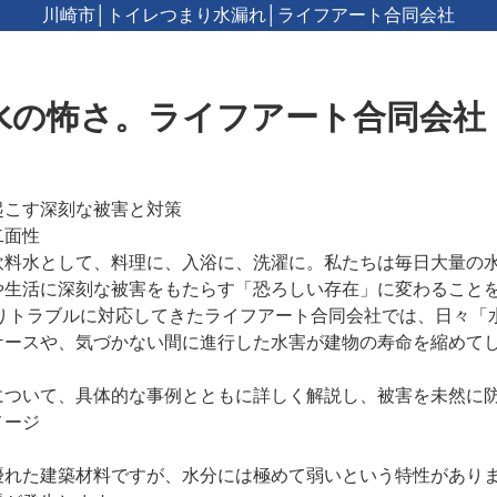
川崎市│トイレつまり水漏れ│ライフアート合同会社
水の怖さ。ライフアート合同会社
起こす深刻な被害と対策
二面性
飲料水として、料理に、入浴に、洗濯に。私たちは毎日大量の
や生活に深刻な被害をもたらす「恐ろしい存在」に変わること
の水回りトラブルに対応してきたライフアート合同会社では、日々
ケースや、気づかない間に進行した水害が建物の寿命を縮めて
について、具体的な事例とともに詳しく解説し、被害を未然に
メージ
優れた建築材料ですが、水分には極めて弱いという特性があり