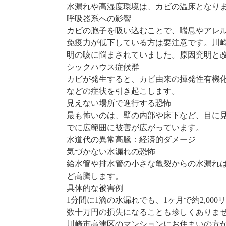
水漏れや高湿度環境は、カビの温床となり
呼吸器系への影響
カビの胞子を吸い込むことで、喘息やアレ
免疫力が低下している方は要注意です。川
明の咳に悩まされていました。原因究明と改
シックハウス症候群
カビが発生すると、カビ由来の揮発性有機化
などの症状を引き起こします。
見えない場所で進行する恐怖
最も怖いのは、壁の内部や床下など、目に
でに広範囲に被害が広がっています。
水道代の異常高騰：経済的ダメージ
気づかない水漏れの恐怖
給水管や排水管の小さな亀裂からの水漏れは
ど高騰します。
具体的な被害例
1分間に1滴の水漏れでも、1ヶ月で約2,0
数十万円の損失になることも珍しくありま
川崎市高津区のマンションにお住まいの方か