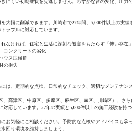
づきにくい初期症状を見逃しません。わずかな音の変化、圧力
を大幅に削減できます。川崎市で27年間、5,000件以上の実
のトラブルに対応しています。
されなければ、住宅と生活に深刻な被害をもたらす「怖い存在
リ、コンクリートの劣化
クハウス症候群
財の損失
るには、定期的な点検、日常的なチェック、適切なメンテナン
前区、高津区、中原区、多摩区、麻生区、幸区、川崎区）、さら
ルに対応しています。27年の実績と5,000件以上の施工経験を
。
前にお気軽にご相談ください。予防的な点検やアドバイスも承
な水回り環境を維持しましょう。