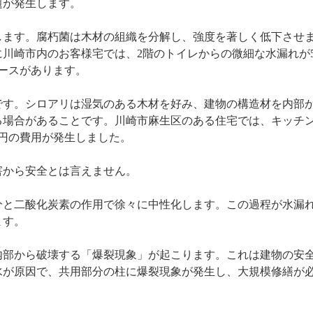
題が発生します。
します。腐朽菌は木材の組織を分解し、強度を著しく低下させ
川崎市内のお客様宅では、2階のトイレからの微細な水漏れが
ケースがあります。
です。シロアリは湿気のある木材を好み、建物の構造材を内部
る場合があることです。川崎市麻生区のある住宅では、キッチ
万円の費用が発生しました。
害から安全とは言えません。
分と二酸化炭素の作用で徐々に中性化します。この過程が水漏
ます。
内部から破壊する「爆裂現象」が起こります。これは建物の安
水が原因で、共用部分の柱に爆裂現象が発生し、大規模修繕が