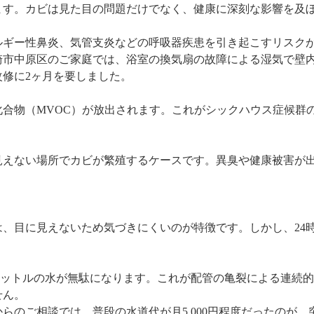
ます。カビは見た目の問題だけでなく、健康に深刻な影響を及
ルギー性鼻炎、気管支炎などの呼吸器疾患を引き起こすリスク
崎市中原区のご家庭では、浴室の換気扇の故障による湿気で壁
修に2ヶ月を要しました。
合物（MVOC）が放出されます。これがシックハウス症候群
見えない場所でカビが繁殖するケースです。異臭や健康被害が
、目に見えないため気づきにくいのが特徴です。しかし、24時
00リットルの水が無駄になります。これが配管の亀裂による連続
せん。
らのご相談では、普段の水道代が月5,000円程度だったのが、